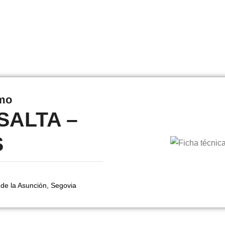
smo
SALTA –
S
de la Asunción, Segovia