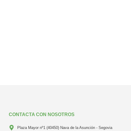
talento literario de dentro y fuera de nuestras fronteras.
Tras la gran acogida y participación de la pasada edición,
afrontamos esta nueva convocatoria con muchísima
ilusión y ganas de descubrir todo lo que nos deparará
este año. Conoce las bases del concurso haciendo clic
en el siguiente botón. Bases
Read story
CONTACTA CON NOSOTROS
Plaza Mayor nº1 (40450) Nava de la Asunción - Segovia